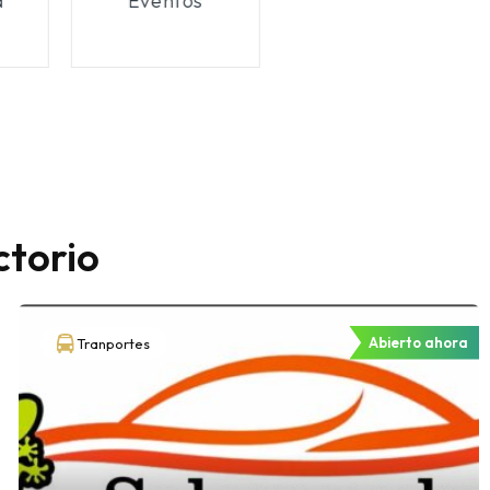
s
Ocio/Deporte
ctorio
Abierto ahora
Tranportes