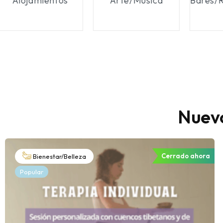
Burocracia
Eventos
Inm
Nuevo
Cerrado ahora
Bienestar/Belleza
Popular