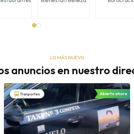
obiliarias
Mantenimiento
Mascota
LO MÁS NUEVO
s anuncios en nuestro dire
Abierto ahora
Tranportes