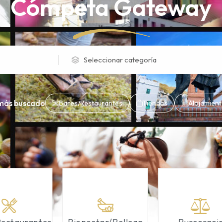
Cómpeta Gateway
Seleccionar categoría
más buscado
Bares/Restaurantes
Tiendas
Alojamien