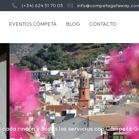
(+34) 624 51 70 05
info@competagateway.co
EVENTOS CÓMPETA
BLOG
CONTACTO
 cada rincón y todos los servicios con Cómpeta 