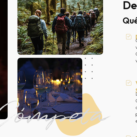
De
Qué
Cómpeta