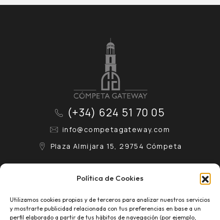
(+34) 624 51 70 05
info@competagateway.com
Plaza Almijara 15, 29754 Cómpeta
Contacto
Aviso Legal
Política de Cookies
Conócenos
Política de Privacidad
Utilizamos cookies propias y de terceros para analizar nuestros servicios
y mostrarte publicidad relacionada con tus preferencias en base a un
Eventos
Política de Cookies
perfil elaborado a partir de tus hábitos de navegación (por ejemplo,