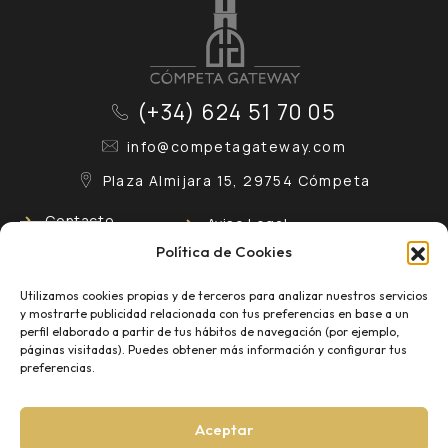
(+34) 624 51 70 05
info@competagateway.com
Plaza Almijara 15, 29754 Cómpeta
Contacto
Aviso Legal
Política de Cookies
Conócenos
Política de Privacidad
Utilizamos cookies propias y de terceros para analizar nuestros servicios
y mostrarte publicidad relacionada con tus preferencias en base a un
Eventos
Política de Cookies
perfil elaborado a partir de tus hábitos de navegación (por ejemplo,
páginas visitadas). Puedes obtener más información y configurar tus
preferencias.
Blog
¡
Aceptar