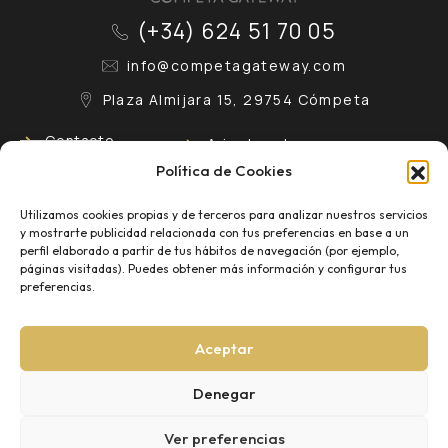
(+34) 624 51 70 05
info@competagateway.com
Plaza Almijara 15, 29754 Cómpeta
Contacto
Aviso Legal
Política de Cookies
Conócenos
Política de Privacidad
Utilizamos cookies propias y de terceros para analizar nuestros servicios
y mostrarte publicidad relacionada con tus preferencias en base a un
Eventos
Política de Cookies
perfil elaborado a partir de tus hábitos de navegación (por ejemplo,
páginas visitadas). Puedes obtener más información y configurar tus
preferencias.
Blog
¡
Aceptar
Denegar
Ver preferencias