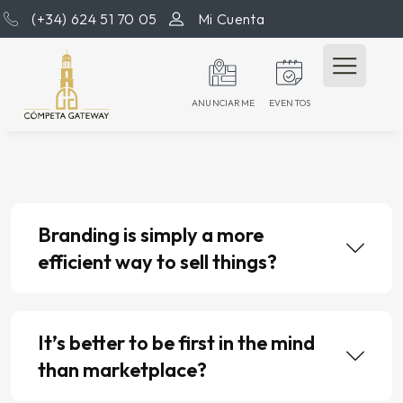
(+34) 624 51 70 05
Mi Cuenta
ANUNCIARME
EVENTOS
Branding is simply a more
efficient way to sell things?
It’s better to be first in the mind
than marketplace?