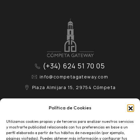
(+34) 624 51 70 05
info@competagateway.com
Plaza Almijara 15, 29754 Cómpeta
Contacto
Aviso Legal
Política de Cookies
Conócenos
Política de Privacidad
Utilizamos cookies propias y de terceros para analizar nuestros servicios
y mostrarte publicidad relacionada con tus preferencias en base a un
Eventos
Política de Cookies
perfil elaborado a partir de tus hábitos de navegación (por ejemplo,
páginas visitadas). Puedes obtener más información y configurar tus