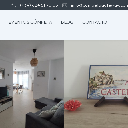
(+34) 624 51 70 05
info@competagateway.co
EVENTOS CÓMPETA
BLOG
CONTACTO