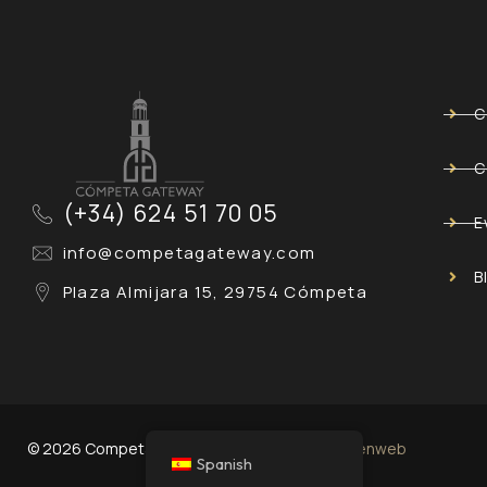
C
C
(+34) 624 51 70 05
E
info@competagateway.com
B
Plaza Almijara 15, 29754 Cómpeta
© 2026 Competa Gateway
Desing by
estenweb
Spanish