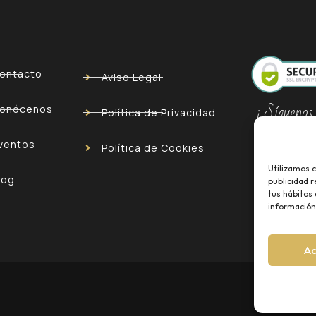
ontacto
Aviso Legal
¡ Síguenos
onócenos
Política de Privacidad
ventos
Política de Cookies
Utilizamos c
log
publicidad r
tus hábitos
información 
A