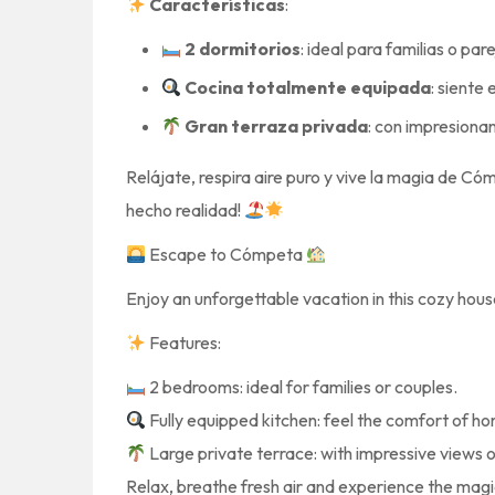
Características
:
2 dormitorios
: ideal para familias o par
Cocina totalmente equipada
: siente
Gran terraza privada
: con impresiona
Relájate, respira aire puro y vive la magia de C
hecho realidad!
Escape to Cómpeta
Enjoy an unforgettable vacation in this cozy hou
Features:
2 bedrooms: ideal for families or couples.
Fully equipped kitchen: feel the comfort of ho
Large private terrace: with impressive views 
Relax, breathe fresh air and experience the ma