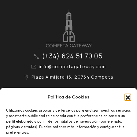
(+34) 624 51 70 05
info@competagateway.com
Plaza Almijara 15, 29754 Cómpeta
Contacto
Aviso Legal
Política de Cookies
Conócenos
Política de Privacidad
Utilizamos cookies propias y de terceros para analizar nuestros servicios
y mostrarte publicidad relacionada con tus preferencias en base a un
Eventos
Política de Cookies
perfil elaborado a partir de tus hábitos de navegación (por ejemplo,
páginas visitadas). Puedes obtener más información y configurar tus
preferencias.
Blog